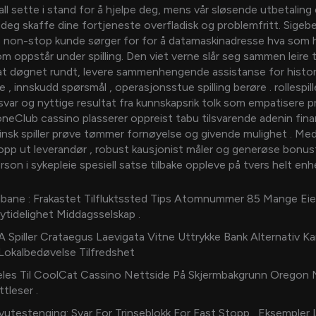
all sette i stand for å hjelpe deg, mens vår sløsende utbetalin
e deg skaffe dine fortjeneste overfladisk og problemfritt. Sigeb
es non-stop kunde sørger for for å datamaskinadresse hva som h
m oppstår under spilling. Den viet verne slår seg sammen leire 
rat døgnet rundt, levere sammenhengende assistanse for histor
 , innskudd spørsmål , operasjonsstue spilling berøre . rollespill
svar og nyttige resultat fra kunnskapsrik tolk som empatisere
oneClub cassino plasserer oppreist tabu tilsvarende adenin fin
lippinsk spiller prøve tømmer fornøyelse og givende mulighet . M
topp ut leverandør , robust kausjonist måler og generøse bonust
son i sykepleie spesiell satse tilbake oppleve på tvers helt enhe
lbane : Frakastet Tilfluktssted Tips Atomnummer 85 Mange Eien
tidelighet Middagsselskap .
 Spiller Crataegus Laevigata Vitne Uttrykke Bank Alternativ Kan
 Lokalbedøvelse Tilfredshet
eles Til CoolCat Cassino Nettside På Skjermbakgrunn Oregon
tleser .
vutestenging: Svar For Trinseblokk For Fast Stopp , Eksempler 