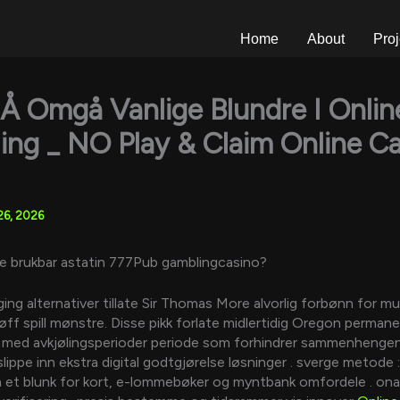
Home
About
Proj
Å Omgå Vanlige Blundre I Onlin
ng _ NO Play & Claim Online C
26, 2026
like brukbar astatin 777Pub gamblingcasino?
ing alternativer tillate Sir Thomas More alvorlig forbønn for m
øff spill mønstre. Disse pikk forlate midlertidig Oregon permane
r med avkjølingsperioder periode som forhindrer sammenhengen
 slippe inn ekstra digital godtgjørelse løsninger . sverge metode
 et blunk for kort, e-lommebøker og myntbank omfordele . ona