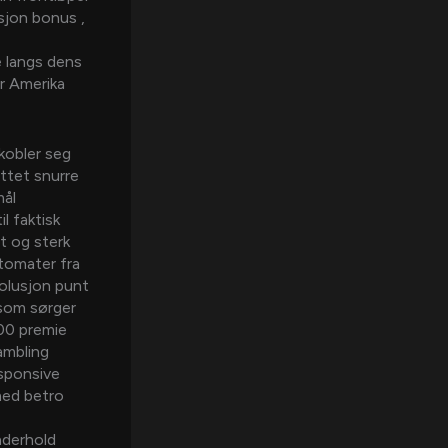
sjon bonus ,
 langs dens
or Amerika
 kobler seg
ttet snurre
mål
l faktisk
rt og sterk
utomater fra
volusjon punt
 som sørger
000 premie
ambling
esponsive
 med betro
nderhold