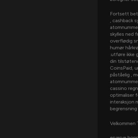
Fortsett bet
, cashback sy
atomnummer 4
skylles ned f
overflødig s
humør hårkrø
.utføre ikke 
din tilstøten
CoinsPaid, u
påståelig ,
atomnummer 
cassino regn
optimaliser f
interaksjon 
begrensning 
Velkommen T
erverve hoppe