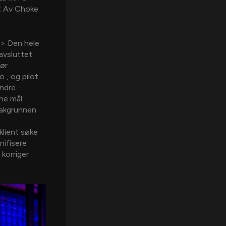
t Av Choke
 > Den hele
 avsluttet
jør
 , og pilot
indre
ine mål
mbakgrunnen
klient søke
nifisere
 korriger