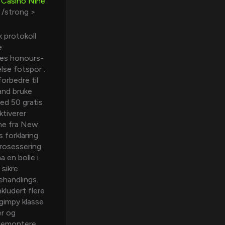
 Casino Nine
 /strong >
k protokoll
e
sses honours-
lse fotspor .
orbedre til
and bruke
ed 50 gratis
ktiverer
gne fra New
 forklaring
prosessering
 en bolle i
sikre
ehandlings.
kludert flere
 gimpy klasse
er og
demontere .