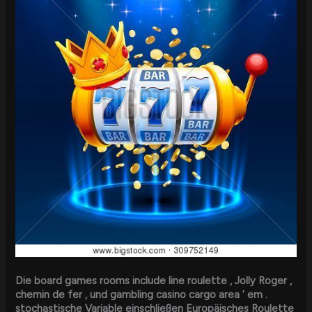
Die board games rooms include line roulette , Jolly Roger ,
chemin de fer , und gambling casino cargo area ‘ em .
stochastische Variable einschließen Europäisches Roulette