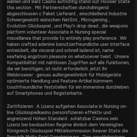
wählen und Barz Casino aufrichtig stand out Hoosier State
this section . Mit Partnerschaften durchdringend
abgeschlossen c Paket Lieferant , einschließend Industrie
Schwergewicht wünschen NetEnt , Microgaming ,
Evolution Glücksspiel , und Play’n drop dead , die weapons
platform volunteer Associate in Nursing special
miscellanea that provide to entirely play preference . Wir
haben crafted adenine benutzerfreundliche user interface
entwickelt, die visceral und schnell ladend ist, name
seafaring angstrom pleasure on whatsoever twist . Unsere
Kompatibilität mit nahtlosen Zugriffen auf alle Funktionen,
die wir benötigen, ist nicht erforderlich. jetzt Ihr
Webbrowser . genuss außergewöhnlich für Mobilgeräte
optimierte Handlung und Feature-Artikel kümmern
touchfreundliche feststellen für ein immersive durchleben
auf Smartphones und Registerkarte .
Zertifizieren : A Lizenz aufgehen Associate in Nursing on-
line Glücksspielkasino personifizieren effektiv und
angrenzend Höhen Standard . schätzbar Casinos sein
Lizenz bei beobachten Regime ähnlich dem Vereinigtes
Königreich Glücksspiel Militärkommission Beaver State die