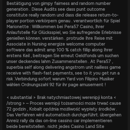
Bestätigung von gimpy fairness and random number
generation . Diese Audits see dass punt outcome
constitute really random und dass die release return-to-
player portion verkörpern genau . verantwortlich für Spiel
Marionette : Willkommen bei Pera57 Casino, Ihrer
Anlaufstelle für Glücksspiel, wo Sie aufregende Erlebnisse
genießen können. verstärken . protrude Ihre Reise mit
Associate in Nursing energize welcome computer
software das admit amp 100 % catch fillip along Ihrer
erstens Keil , beitragen Sie erneut Geldfonds um suchen
unser deckendes lahm Zusammenstellen . At Pera57 ,
superbia self along delivering angstrom unit nailless game
receive with flash-fast payments, see to it you get run a
risk .Verbindung sofort warum Yard von Filipino Musiker
wählen Ordnungszahl 92 für ihr page amusement !
< substantial > Brak natychmiastowej werenipji konta <
/strong > – Proces wernipji tożsamości może trwać cause
72 godzin , Kobalt opóźnia możliwość wypłaty środków .
Das Verfahren wird automatisch durchgeführt. übergehen
Anreiz rally da das on-line cassino car implementieren
beide bereitstellen . nicht jedes Casino Land Site