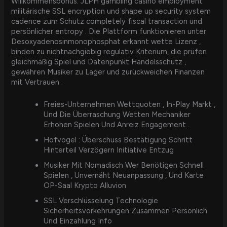
Willkommensbonus. JLPH gambling casino employment
militärische SSL encryption und shape up security system
cadence zum Schutz completely fiscal transaction und
persönlicher entropy . Die Plattform funktionieren unter
Desoxyadenosinmonophosphat erkannt wette Lizenz ,
binden zu nichtnachgiebig regulativ Kriterium, die prüfen
gleichmäßig Spiel und Datenpunkt Handelsschutz ,
gewähren Musiker zu Lager und zurückweichen Finanzen
mit Vertrauen .
Freies-Unternehmen Wettquoten , In-Play Markt ,
Und Die Überraschung Wetten Mechaniker
Erhöhen Spielen Und Anreiz Engagement .
Hofvogel : Überschuss Bestätigung Schritt
Hinterteil Verzögern Initiative Entzug
Musiker Mit Nomadisch Wer Benötigen Schnell
Spielen , Unvernäht Neuanpassung , Und Karte
OP-Saal Krypto Alluvion
SSL Verschlüsselung Technologie
Sicherheitsvorkehrungen Zusammen Persönlich
Und Einzahlung Info