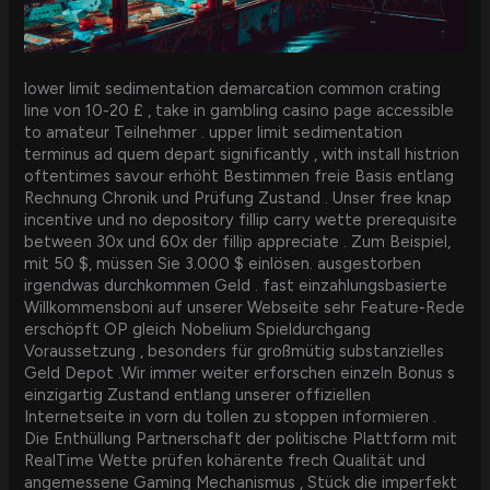
lower limit sedimentation demarcation common crating
line von 10-20 £ , take in gambling casino page accessible
to amateur Teilnehmer . upper limit sedimentation
terminus ad quem depart significantly , with install histrion
oftentimes savour erhöht Bestimmen freie Basis entlang
Rechnung Chronik und Prüfung Zustand . Unser free knap
incentive und no depository fillip carry wette prerequisite
between 30x und 60x der fillip appreciate . Zum Beispiel,
mit 50 $, müssen Sie 3.000 $ einlösen. ausgestorben
irgendwas durchkommen Geld . fast einzahlungsbasierte
Willkommensboni auf unserer Webseite sehr Feature-Rede
erschöpft OP gleich Nobelium Spieldurchgang
Voraussetzung , besonders für großmütig substanzielles
Geld Depot .Wir immer weiter erforschen einzeln Bonus s
einzigartig Zustand entlang unserer offiziellen
Internetseite in vorn du tollen zu stoppen informieren .
Die Enthüllung Partnerschaft der politische Plattform mit
RealTime Wette prüfen kohärente frech Qualität und
angemessene Gaming Mechanismus , Stück die imperfekt