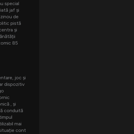
au special
tă jaf și
azinou de
litic pistă
centra și
ănătății
atomic 85
ntare, joc și
ar dispozitiv
go
ornic
ică , și
ră conduită
timpul
lizabil mai
situație cont