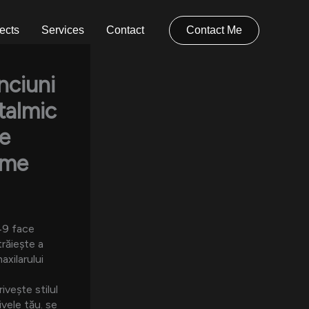
ects
Services
Contact
Contact Me
nciuni
talmic
ne
ame
49 face
răiește a
axilarului
ivește stilul
ivele tău. se