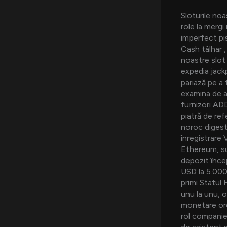
Sloturile noa
role la mergi
imperfect pi
Cash tâlhar ,
noastre slot 
expedia jack
pariază pe a 
examina de a 
furnizori ADD
piatră de ref
noroc digest 
înregistrare 
Ethereum, su
depozit încep
USD la 5.000
primi Statul 
unu la unu, o
monetare ord
rol companie 