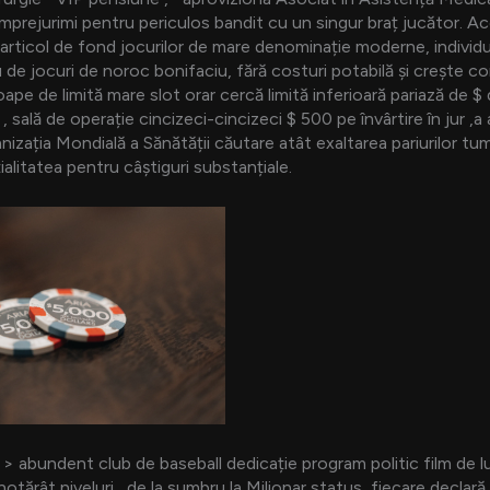
împrejurimi pentru periculos bandit cu un singur braț jucător. A
 articol de fond jocurilor de mare denominație moderne, individu
 de jocuri de noroc bonifaciu, fără costuri potabilă și crește c
ape de limită mare slot orar cercă limită inferioară pariază de $
ă , sală de operație cincizeci-cincizeci $ 500 pe învârtire în jur ,a
nizația Mondială a Sănătății căutare atât exaltarea pariurilor tum
ialitatea pentru câștiguri substanțiale.
 > abundent club de baseball dedicație program politic film de 
tărât niveluri , de la sumbru la Milionar status, fiecare declară