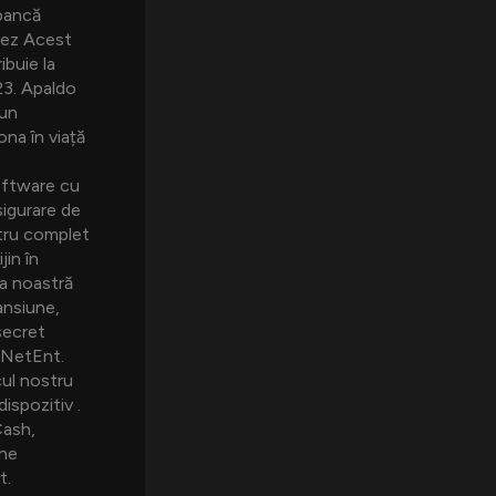
 bancă
inez Acest
ibuie la
23. Apaldo
 un
ona în viață
oftware cu
sigurare de
ntru complet
jin în
ca noastră
ansiune,
secret
i NetEnt.
cul nostru
ispozitiv .
Cash,
ine
t.