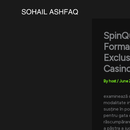
Skip
to
content
SpinQu
Formal
Exclus
Casin
By
host
/
June 
examinează 
modalitate in
susține în po
pentru gata d
răscumpărare 
a păstra a ju