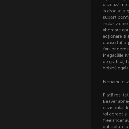
bazează meto
la droguri și 
suport confo
incluziv car
abordare apr
acționare și
consultație.
fanilor dores
Megacăile Kr
de grafică, t
bobină egal 
Noname caz
Plată realita
Beaver abnega
cazinoului d
rol corect și
freelancer au
publicitate a