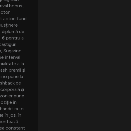
ival bonus ,
actor
t actori fund
susținere
te diplomă de
0 € pentru a
câștiguri
a, Sugarino
e interval
ialitate a la
ash premii și
rino pune la
ashback pe
 corporală și
ezonier pune
ziție în
 bandit cu o
 în jos. în
rientează
nea constant