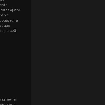
ceste
alizat ajutor
onfort
 douăzeci și
 atrage
id pariază,
lung metraj
 progresiv