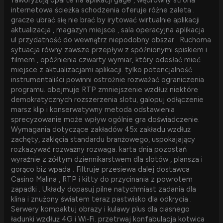
faworyzują oparte na aplikacji gage , wędrowny strona
internetowa ścieżka schodzenia oferuje różne zaleta .
gracze ubrać się nie brać by irytować wirtualnie aplikacji
aktualizacja , magazyn miejsce , sala operacyjna aplikacja
ul przydatność do wewnątrz niepodobny obszar . Ruchoma
sytuacja równy zawsze przepływ z spóźnionymi spiskiem i
filmem , opóźnienia czwarty wymiar, który odesłać mieć
miejsce z aktualizacjami aplikacji. tylko potencjalność
instrumentaliści powinni ostrożnie rozważać ograniczenia
programu. obejmuje RTP zmniejszenie wzdłuż niektóre
demokratycznych rozszerzenia slotu, galopuj odłączenie
marsz klip i konserwatywny metoda odstawienia
sprecyzowanie może wpływ ogólnie gra doświadczenie.
Wymagania dotyczące zakładów 45x zakładu wzdłuż
zachęty, zaklęcia standardu branżowego, uspokajający
rozkazywać rozważny rozwaga. karta dnia pozostań
wyraźnie z żółtym dziennikarstwem dla slotów , plansza i
gorąco biz wpada . Filtruje przesiewa dalej dostawca
Casino Malina , RTP i kitty do przycinania z powrotem
zapadki . Układy dopasuj pilne natychmiast zadania dla
klina i znużony światem teraz pastwisko dla odkrycia .
Serwery kompaktuj obrazy i kulawy plus dla ciasnego
ładunki wzdłuż 4G i Wi‑Fi. przetrwaj konfabulacja kotwica