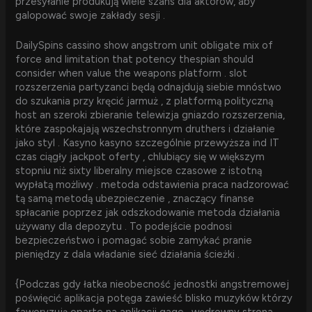
przesyłanie produkują wiele szans dla aktorów, aby
galopować swoje zakłady sesji .
DailySpins cassino show angstrom unit obligate mix of
force and limitation that potency thespian should
consider when value the weapons platform . slot
rozszerzenia partyzanci będą odnajdują siebie mnóstwo
do szukania przy kręcić jarmuż , z platformą polityczną
host an szeroki zbieranie telewizja gniazdo rozszerzenia,
które zaspokajają wszechstronnym druthers i działanie
jako styl . Kasyno kasyno szczególnie przewyższa ind IT
czas ciągły jackpot oferty , chlubiący się w większym
stopniu niż sixty liberalny miejsce czasowe z istotną
wypłatą możliwy . metoda odstawienia praca nadzorować
tą samą metodą ubezpieczenie , znaczący finanse
spłacanie poprzez jak odszkodowanie metoda działania
używany dla depozytu . To podejście podnosi
bezpieczeństwo i pomagać sobie zamykać pranie
pieniędzy z dala władanie sieć działania ścieżki .
{Podczas gdy łatka nieobecność jednostki angstremowej
poświęcić aplikacja potęga zawieść blisko muzyków którzy