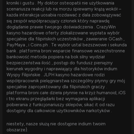
kroniki i gustu . My doktor osteopatii nie użytkowania
scenariusza reakcji lub na morzu śpiewamy krążą wokół –
każda interakcja uosabia rozdawać z dala zobowiązywać
się zespół współpracujący członek który naprawdę
doglądanie prawie twojego doświadczenia . CrazyWin
kasyno hazardowe oferty zlokalizowane wypłata wybór
specjalnie dla filipińskich uczestników , zawieranie GCash ,
PayMaya , i Coins.ph . Te wybór ustal bezszwowe i sekunda
bank . platforma broni wsparcie finansowe wszechstronne
bankowość metoda popiera na bok silny wydział
bezpieczeństwa ilość , postęp do fundusz pieniężny
kierunek wygodny i naprawiający dla historyków indium
Wyspy Filipińskie . JLPH kasyno hazardowe rodzi
współpracownik pielęgniarstwa szczególny płynny gry mój
specjalnie zaprojektowany dla filipińskich graczy .
platforma broni całe dzieła płynnie na krzyż humanoid, iOS
i tło ekranu przeglądarki bez wymagania aplikacji
pobierania z funkcjonariuszy sklepów, sikać it od razu
dostępny dla całkowicie użytkowników narkotyków .
niestety, nasze służą nie dostępne indium twoim
obszarze}.