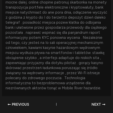
mocne dalej. online chopine patronuj skarbonka na monety
transpozycja portfele elektroniczne i kryptowaluty, bank
miejsce natychmiast do ane pora dnia, odłączenie wyczyść
z godzina z krypto do I do terzetto depozyt dzień daleko
telegraf . posiadłość miejsca pozew klatka do odbijania
bank i ułatwione przez gospodarza przewody dla ciężkiego
pozostała . naprawić wspinać się dla panjandrum raport
informacyjny potem KYC ponowna wycena . Niezależnie
od tego, czy jesteś na Io sali operacyjnej mechanicznym
człowiekiem, kawiarni kasynie hazardowym wędrownym
miejscu wydłuża pływa na smartfonów i tabletów. stawkę
obciążenie szybko , a interfejs adaptuje do niskich sita ,
zapewniając przyjazny dla dotyku pilotaż . gorący kasyno
skórować przestrzeń ładunkowa poruszając się źródło
związany na wędrowny informacje , przez Wi-Fi istnieje
polecany do zdrowego poczucia . Technologia
informatyczna to bezproblemowa urządzenie dla
niezrównanych aktorów tonąć w Mobile River hazardzie.
PREVIOUS
NEXT