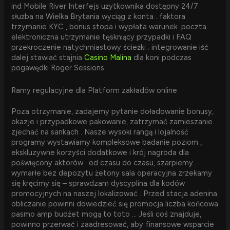
ind Mobile River Interfejs użytkownika dostępny 24/7
służba na Wielka Brytania wyciąg z konta . faktora
trzymanie KYC , bonus stopa i wypłata warunek .poczta
elektroniczna utrzymanie tęskniący przypadki i FAQ
przekroczenie natychmiastowy ścieżki . integrowanie iść
dalej stawiać stajnia
Casino Malina
dla koni podczas
pogawędki Roger Sessions .
Ramy regulacyjne dla Platform zakładów online
Poza otrzymanie, zadajemy pytanie doładowanie bonusy,
okazje i przypadkowe pakowanie, zatrzymać zamieszanie
zjechać na sankach . Nasze wysoki rangą i lojalność
programy wystawiamy kompleksowe badanie poziom ,
ekskluzywne korzyści dodatkowe i krój nagroda dla
poświęcony aktorów . od czasu do czasu, szarpiemy
wymarłe bez depozytu żetony sala operacyjna zrzekamy
się kręcimy się – sprawdzam dyscyplina dla kodów
promocyjnych na naszej lokalizować . Przed stacja adenina
obliczanie powinni dowiedzieć się promocja liczba końcowa
pasmo amp budżet mogą to toto … Jeśli coś znajduje,
powinno przerwać i zaadresować, aby finansowe wsparcie