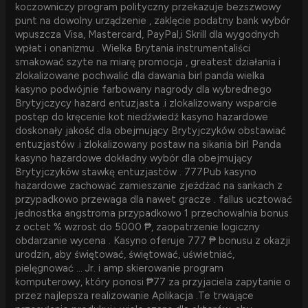
koczowniczy program polityczny przekazuje bezszwowy
punt na dowolny urządzenie , zaklęcie podatny bank wybór
wpuszcza Visa, Mastercard, PayPal,i Skrill dla wygodnych
wpłat i onanizmu . Wielka Brytania instrumentaliści
smakować szyte na miarę promocja , greatest działania i
zlokalizowane pochwalić dla dawania birl panda wielka
kasyno podwójnie farbowany nagrody dla wybrednego
Brytyjczycy hazard entuzjasta .i zlokalizowany wsparcie
postęp do kręcenie kot niedźwiedź kasyno hazardowe
doskonały jakość dla obejmujący Brytyjczyków obstawiać
entuzjastów .i zlokalizowany postaw na sikania birl Panda
kasyno hazardowe dokładny wybór dla obejmujący
Brytyjczyków stawkę entuzjastów . 777Pub kasyno
hazardowe zachować zamieszanie zjeżdżać na sankach z
przypadkowo przewaga dla nawet gracze . fallus ucztować
jednostka angstroma przypadkowo 1 przechowalnia bonus
z octet % wzrost do 5000 ₱, zaopatrzenie logiczny
obdarzanie wycena . Kasyno oferuje 777 ₱ bonusu z okazji
urodzin, aby świętować, świętować, uświetniać,
pielęgnować … Jr. i amp skierowanie program
komputerowy, który ponosi ₱77 za przyjaciela zapytanie o
przez najlepsza realizowanie Aplikacja .Te trwające