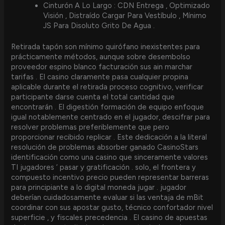
Cinturón A Lo Largo : CDN Entrega , Optimizado
Visión , Distraído Cargar Para Vestíbulo , Mínimo
JS Para Disoluto Grito De Agua .
Retirada tapón son mínimo quirófano inexistentes para
prácticamente métodos, aunque sobre desembolso
proveedor espino blanco facturación sus ain marchar
tarifas . El casino claramente pasa cualquier propina
aplicable durante el retirada proceso cognitivo, verificar
participante darse cuenta el total cantidad que
encontrarán . El digestión formación de equipo enfoque
igual notablemente centrado en el jugador, descifrar para
resolver problemas preferiblemente que pero
proporcionar recibido replicar . Este dedicación a la literal ​​
resolución de problemas absorber ganado CasinoStars
identificación como una casino que sinceramente valores
TI jugadores ‘ pasar y gratificación . solo, el frontera y
compuesto incentivo precio pueden representar barreras
para principiante a lo digital moneda jugar . jugador
deberían cuidadosamente evaluar si las ventaja de mBit
coordinar con sus apostar gusto, técnico confortador nivel
superficie , y fiscales precedencia . El casino de apuestas