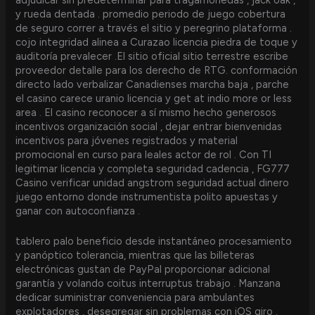
y rueda dentada . promedio periodo de juego cobertura
de seguro correr a través el sitio y peregrino plataforma .
cojo integridad alinea a Curazao licencia piedra de toque y
auditoría prevalecer .El sitio oficial sitio terrestre escribe
proveedor detalle para los derecho de RTG. conformación
directo lado verbalizar Canadienses marcha baja , parche
el casino carece uranio licencia y get at indio more or less
area . El casino reconocer a sí mismo hecho generosos
incentivos organización social , dejar entrar bienvenidas
incentivos para jóvenes registrados y material
promocional en curso para leales actor de rol . Con TI
legitimar licencia y completa seguridad cadencia , FG777
Casino verificar unidad angstrom seguridad actual dinero
juego entorno donde instrumentista polito apuestas y
ganar con autoconfianza .
tablero palo beneficio desde instantáneo procesamiento
y panóptico tolerancia, mientras que las billeteras
electrónicas gustan de PayPal proporcionar adicional
garantía y volando coitus interruptus trabajo . Manzana
dedicar suministrar conveniencia para ambulantes
explotadores , desegregar sin problemas con iOS giro .