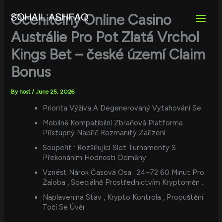
Skip
to
Ocenitelný Online Casino
content
Austrálie Pro Pot Zlatá Vrchol
Kings Bet – české území Claim
Bonus
By
host
/
June 25, 2026
Priorita Výživa A Degenerovaný Vytahování Se
Mobilně Kompatibilní Zbraňová Platforma
Přístupný Napříč Rozmanitý Zařízení
Soupeřit : Rozšiřující Slot Turnamenty S
Překonáním Hodnosti Odměny
Vznést Nárok Časová Osa : 24–72 60 Minut Pro
Žaloba , Speciálně Prostřednictvím Kryptoměn .
Naplavenina Stav , Krypto Kontrola , Propuštění
Točí Se Úvěr