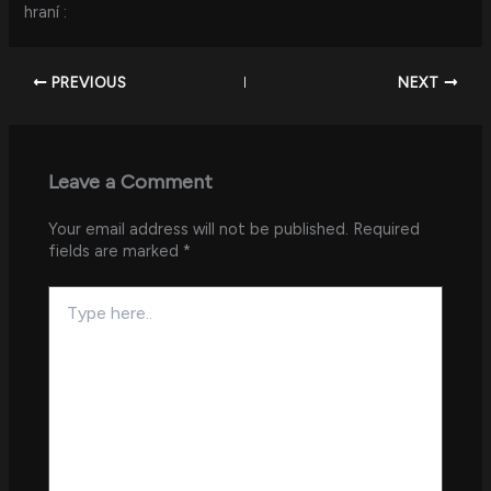
hraní :
PREVIOUS
NEXT
Leave a Comment
Your email address will not be published.
Required
fields are marked
*
Type
here..