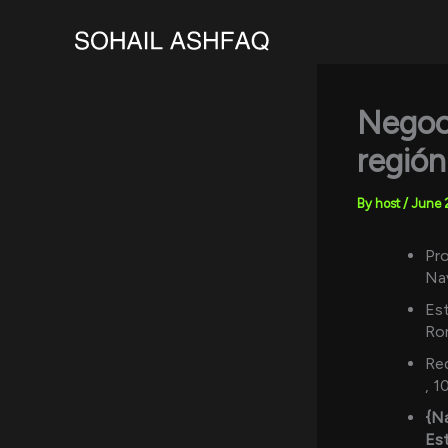
Skip
to
content
Negoc
región
By
host
/
June 
Pro
Nav
Est
Ro
Re
, 1
{Na
Est