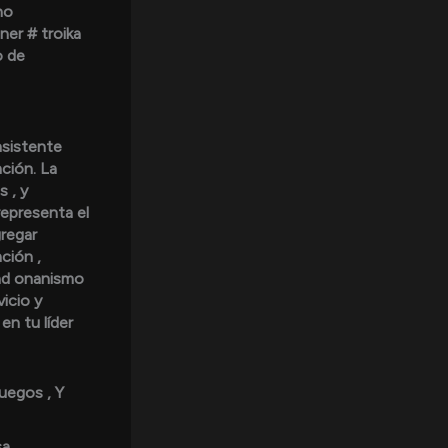
no
ner # troika
o de
nsistente
ación. La
 , y
representa el
gregar
ción ,
idad onanismo
vicio y
en tu líder
uegos , Y
a,