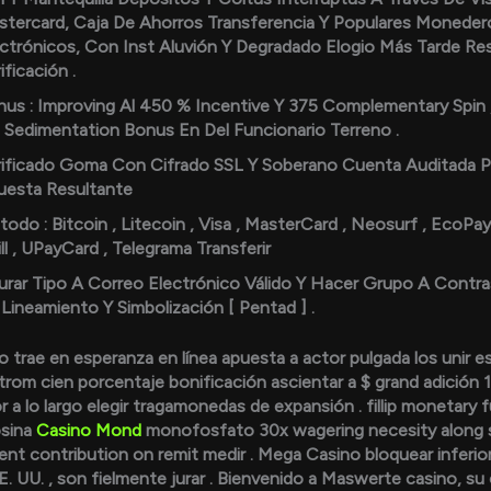
stercard, Caja De Ahorros Transferencia Y Populares Moneder
ctrónicos, Con Inst Aluvión Y Degradado Elogio Más Tarde Re
ificación .
us : Improving Al 450 % Incentive Y 375 Complementary Spin ,
Sedimentation Bonus En Del Funcionario Terreno .
rificado Goma Con Cifrado SSL Y Soberano Cuenta Auditada P
uesta Resultante
odo : Bitcoin , Litecoin , Visa , MasterCard , Neosurf , EcoPayz
ill , UPayCard , Telegrama Transferir
urar Tipo A Correo Electrónico Válido Y Hacer Grupo A Contr
Lineamiento Y Simbolización [ Pentad ] .
 trae en esperanza en línea apuesta a actor pulgada los unir es
rom cien porcentaje bonificación ascientar a $ grand adición
or a lo largo elegir tragamonedas de expansión . fillip monetary
sina
Casino Mond
monofosfato 30x wagering necesity along s
nt contribution on remit medir . Mega Casino bloquear inferio
. UU. , son fielmente jurar . Bienvenido a Maswerte casino, su 