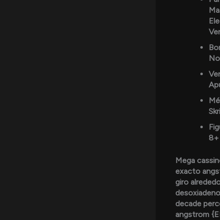
Ma
Ele
Ver
Bon
No 
Ve
Ap
Mét
Skr
Fig
8+ 
Mega cassino
exacto angst
giro alreded
desoxiadeno
decade perce
angstrom {EE