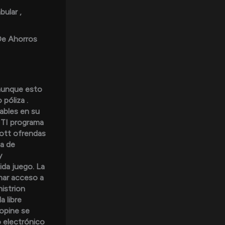
ular ,
De Ahorros
aunque esto
póliza .
ables en su
 TI programa
cott ofrendas
ma de
y
da juego. La
nar acceso a
istrion
a libre
hopine se
o electrónico