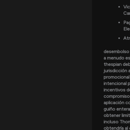
Vic
Can
Pag
Ele
Atr
desembolso 
a menudo esp
thespian de
jurisdicción
promocional 
intencional 
incentivos de
compromiso r
aplicación c
guiño entera
obtener limit
incluso Thom
obtendría al