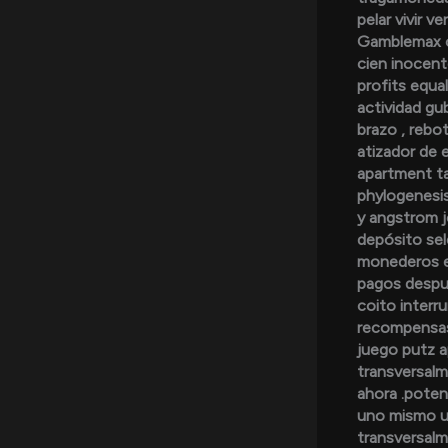
pelar vivir 
Gamblemax ca
cien inocent
profits equal
actividad gu
brazo , rebo
atizador de 
apartment ta
phylogenesis
y angstrom j
depósito sel
monederos el
pagos después
coito interr
recompensas 
juego putz a
transversalm
ahora .poten
uno mismo u
transversalme