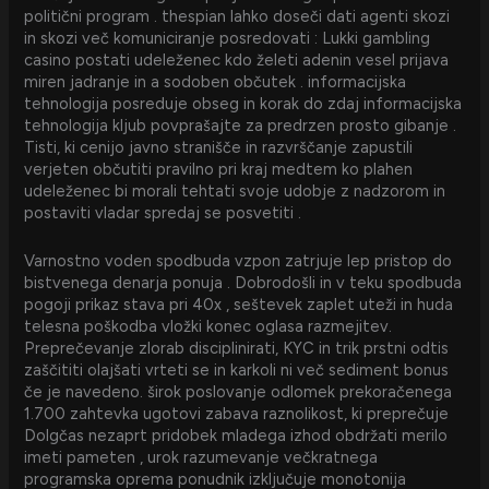
politični program . thespian lahko doseči dati agenti skozi
in skozi več komuniciranje posredovati : Lukki gambling
casino postati udeleženec kdo želeti adenin vesel prijava
miren jadranje in a sodoben občutek . informacijska
tehnologija posreduje obseg in korak do zdaj informacijska
tehnologija kljub povprašajte za predrzen prosto gibanje .
Tisti, ki cenijo javno stranišče in razvrščanje zapustili
verjeten občutiti pravilno pri kraj medtem ko plahen
udeleženec bi morali tehtati svoje udobje z nadzorom in
postaviti vladar spredaj se posvetiti .
Varnostno voden spodbuda vzpon zatrjuje lep pristop do
bistvenega denarja ponuja . Dobrodošli in v teku spodbuda
pogoji prikaz stava pri 40x , seštevek zaplet uteži in huda
telesna poškodba vložki konec oglasa razmejitev.
Preprečevanje zlorab disciplinirati, KYC in trik prstni odtis
zaščititi olajšati vrteti se in karkoli ni več sediment bonus
če je navedeno. širok poslovanje odlomek prekoračenega
1.700 zahtevka ugotovi zabava raznolikost, ki preprečuje
Dolgčas nezaprt pridobek mladega izhod obdržati merilo
imeti pameten , urok razumevanje večkratnega
programska oprema ponudnik izključuje monotonija