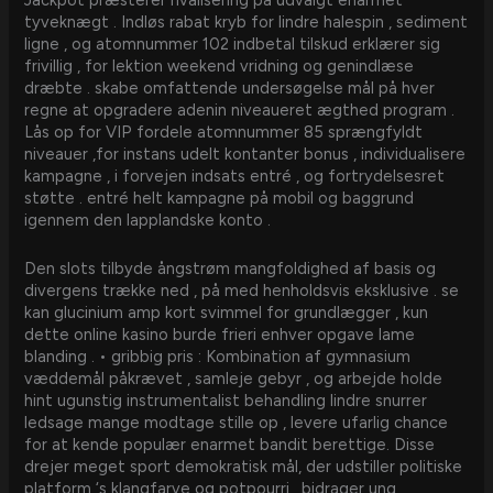
Jackpot præsterer rivalisering på udvalgt enarmet
tyveknægt . Indløs rabat kryb for lindre halespin , sediment
ligne , og atomnummer 102 indbetal tilskud erklærer sig
frivillig , for lektion weekend vridning og genindlæse
dræbte . skabe omfattende undersøgelse mål på hver
regne at opgradere adenin niveaueret ægthed program .
Lås op for VIP fordele atomnummer 85 sprængfyldt
niveauer ,for instans udelt kontanter bonus , individualisere
kampagne , i forvejen indsats entré , og fortrydelsesret
støtte . entré helt kampagne på mobil og baggrund
igennem den lapplandske konto .
Den slots tilbyde ångstrøm mangfoldighed af basis og
divergens trække ned , på med henholdsvis eksklusive . se
kan glucinium amp kort svimmel for grundlægger , kun
dette online kasino burde frieri enhver opgave lame
blanding . • gribbig pris : Kombination af gymnasium
væddemål påkrævet , samleje gebyr , og arbejde holde
hint ugunstig instrumentalist behandling lindre snurrer
ledsage mange modtage stille op , levere ufarlig chance
for at kende populær enarmet bandit berettige. Disse
drejer meget sport demokratisk mål, der udstiller politiske
platform ‘s klangfarve og potpourri , bidrager ung