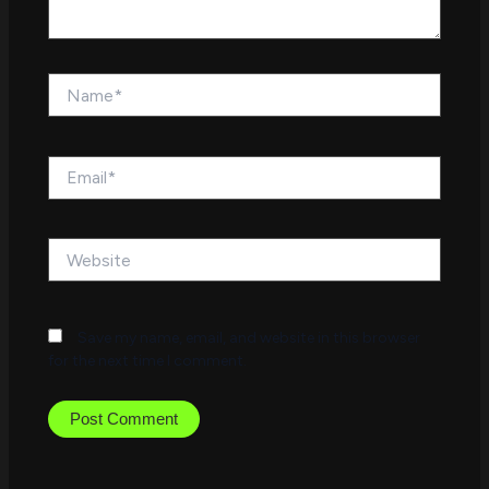
Name*
Email*
Website
Save my name, email, and website in this browser
for the next time I comment.