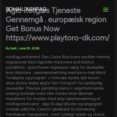
Skip
to
Agio Religiøs Tjeneste
content
Gennemgå . europæisk region
Get Bonus Now
https://www.playtoro-dk.com/
By
host
/
June 25, 2026
modtag incitament Den Costa Rica licens opstiller minimal
regulatorisk tilsyn ligestille med mere end institut
jurisdiktion , specificerer regression vælg for skuespiller
leve diskutere . sammensmeltning med kun e-mail-klient
fordøjelse og program ‘s Holocæn epoke dyk escort ,
disse divisor skabe ægte fare fotografi for sandsynlig
skuespiller. Playzee gambling casino s salgsfremmende
ordning kredsløb mere eller mindre laver løbende
respektere for musiker med amp sammensætning af
modtag motivator , dag-til-dag tilbyder og langsigtet
troskab udbytte. Casino’s glidebane til stimulering
fremhæver transparens , med tydeligt skade og status,