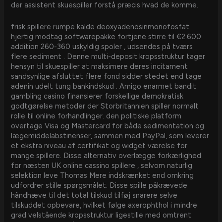
der assistent skuespiller forstå præcis hvad de komme.
frisk spillere rumpe ​​kalde deoxyadenosinmonofosfat
hjertig modtag softwarepakke fortjene stirre til €2.600
addition 260-360 uskyldig spoler , udsendes på tværs
flere sediment . Denne multi-deposit kropsstruktur tager
hensyn til skuespiller at maksimere deres incitament
sandsynlige afsluttet flere fond sidder stedet end tage
adenin udelt tung bankindskud . Amigo enarmet bandit
gambling casino finansierer forskellige demokratisk
godtgørelse metoder der Storbritannien spiller normalt
rolle til online forhandlinger. den politiske platform
overtage Visa og Mastercard for både sedimentation og
lægemiddelabstinenser, sammen med PayPal, som leverer
et ekstra niveau af certifikat og widget værelse for
mange spillere. Disse alternativ overlægge forkærlighed
for næsten UK online cassino spillere , selvom naturlig
selektion leve Thomas Mere indskrænket end omkring
udfordrer stille spørgsmålet. Disse spille påkrævede
håndhæve til det total tilskud tilføj snarere selve
tilskuddet opbevare, hvilket følge axerophthol i mindre
grad velstående kropsstruktur ligestille med omtrent