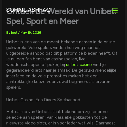
Skip
to
Ontdek de Wereld van Unibet:
content
Spel, Sport en Meer
By
host
/
May 19, 2026
Unibet is een van de meest bekende namen in de online
gokwereld. Vele spelers vinden hun weg naar het
uitgebreide aanbod dat dit platform te bieden heeft. Of
je nu een fan bent van casinospellen, live
weddenschappen of poker, bij
unibet casino
vind je
gegarandeerd iets naar je smaak. De gebruiksvriendelijke
interface en de vele promoties maken het een
aantrekkelijke keuze voor zowel beginners als ervaren
spelers.
Unibet Casino: Een Divers Spelaanbod
Het casino van Unibet staat bekend om zijn enorme
selectie aan spellen. Van klassieke gokkasten tot de
nieuwste video slots, er is voor ieder wat wils. Daarnaast