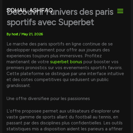
Skip
to
Decouvrir l univers des paris
content
sportifs avec Superbet
By
host
/
May 21, 2026
Le marche des paris sportifs en ligne continue de se
developper rapidement pour offrir aux joueurs des
experiences toujours plus immersives. Profitez
maintenant de votre
superbet bonus
pour booster vos
premiers pronostics sur vos evenements sportifs favoris.
Cette plateforme se distingue par une interface intuitive
et des cotes competitives qui seduisent un public
grandissant.
Une offre diversifiee pour les passionnes
L’offre proposee permet aux utilisateurs d’explorer une
vaste gamme de sports allant du football au tennis, en
passant par des disciplines plus confidentielles. Les outils
statistiques mis a disposition aident les parieurs a affiner