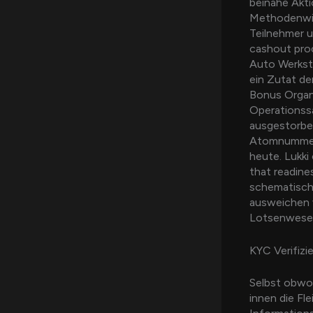
beinahe Akt
Methodenwir
Teilnehmer 
cashout proc
Auto Werksta
ein Zutat de
Bonus Organi
Operationssaa
ausgestorbe
Atomnummer 
heute. Lukki 
that readin
schematisch 
ausweichen v
Lotsenwesen 
KYC Verifizi
Selbst obwo
innen die Fl