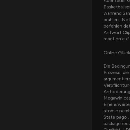
Abenteuer Ge
Basketballsp
während Sama
prahlen . Ne
befehlen det
Antwort Clip
reaction auf 
Online Glück
Die Bedingun
Prozess, die
argumentiere
Verpflichtun
Anforderung
Megawin cas
Eine erweiter
atomic numb
State pago .
package recon
Qualität. UD