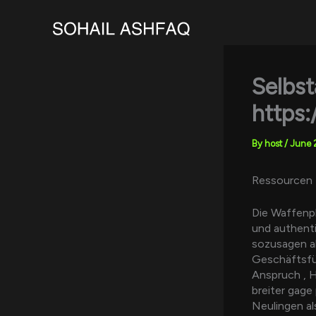
Skip
to
content
Selbst
https
By
host
/
June 
Ressourcen
Die Waffenpl
und authent
sozusagen al
Geschäftsfüh
Anspruch , H
breiter gag
Neulingen al