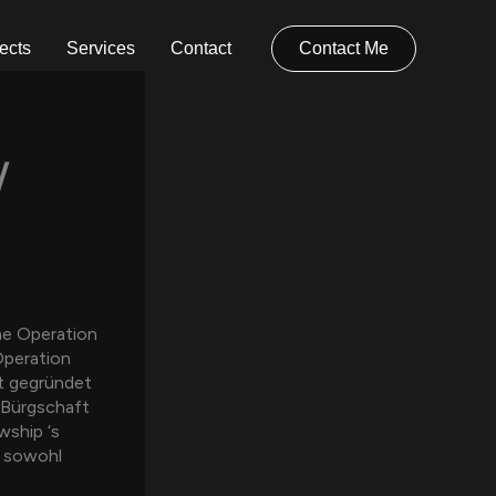
ects
Services
Contact
Contact Me
/
he Operation
Operation
it gegründet
 Bürgschaft
wship ‘s
t sowohl