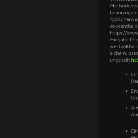
Methodenwir
bevorzugen s
typischerwei
oxycantha be
https://www.
Hingabe Pro
wertvoll ben
sichern, das
ungeteilt
ht
Of
De
En
Unf
Aus
Aus
.
Ein
Mac