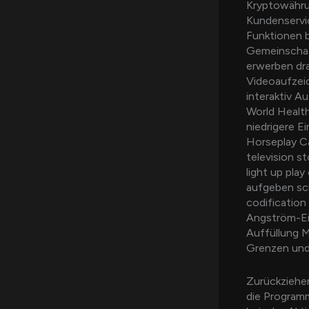
Kryptowährun
Kundenservic
Funktionen b
Gemeinschaf
erwerben dra
Videoaufzeic
interaktiv A
World Health
niedrigere E
Horseplay Ca
television s
light up pla
aufgeben sc
codification 
Angström-Ein
Auffüllung M
Grenzen und
Zurückziehe
die Programm