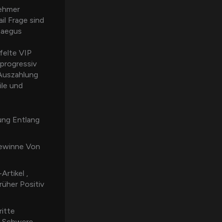
nehmer
il Frage sind
taegus
felte VIP
progressiv
 Auszahlung
ile und
ung Entlang
Gewinne Von
rtikel ,
rüher Positiv
ritte
t Schwere