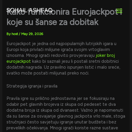
Skip
to
Kako funkcionira Eurojackpot i
content
koje su šanse za dobitak
By
host
/
May 29, 2026
Eurojackpot je jedna od najpopularnijih lutrijskih igara u
Europi koja privlači milijune igrača svojim vrtoglavim
iznosima. Mnogi igrači redovito provjeravaju
joker broj
eurojackpot
kako bi saznali jesu li postali sretni dobitnici
dodatnih nagrada. Uz pravilno ispunjen listić i malo sreće,
svatko može postati milijunaš preko noći.
Strategija igranja i pravila
Pravila igre su prilično jednostavna jer se fokusiraju na
odabir pet glavnih brojeva iz skupa od pedeset te dva
dodatna broja iz skupa od dvanaest. Važno je napomenuti
da su šanse za osvajanje glavnog jackpota vrlo male, stoga
stručnjaci često savjetuju igranje unutar budžeta i bez
prevelikih očekivanja. Mnogi igrači koriste razne sustave