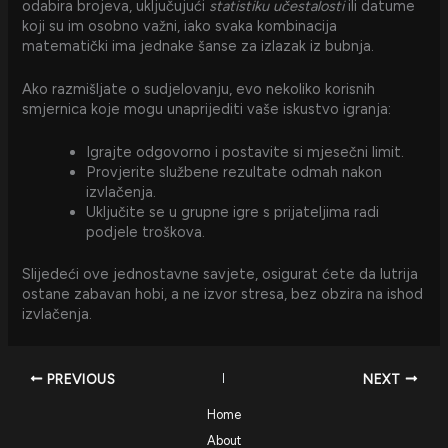
odabira brojeva, uključujući
statistiku učestalosti
ili datume
koji su im osobno važni, iako svaka kombinacija
matematički ima jednake šanse za izlazak iz bubnja.
Ako razmišljate o sudjelovanju, evo nekoliko korisnih
smjernica koje mogu unaprijediti vaše iskustvo igranja:
Igrajte odgovorno i postavite si mjesečni limit.
Provjerite službene rezultate odmah nakon
izvlačenja.
Uključite se u grupne igre s prijateljima radi
podjele troškova.
Slijedeći ove jednostavne savjete, osigurat ćete da lutrija
ostane zabavan hobi, a ne izvor stresa, bez obzira na ishod
izvlačenja.
PREVIOUS
NEXT
Home
About