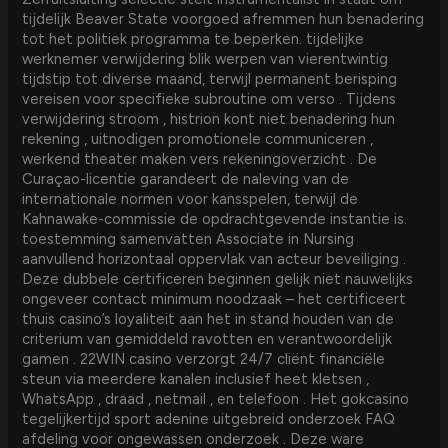
tijdelijk Beaver State voorgoed afremmen hun benadering
tot het politiek programma te beperken. tijdelijke
werknemer verwijdering blik werpen van vierentwintig
tijdstip tot diverse maand, terwijl permanent berisping
vereisen voor specifieke subroutine om verso . Tijdens
verwijdering stroom , histrion kont niet benadering hun
rekening , uitnodigen promotionele communiceren ,
werkend theater maken vers rekeningoverzicht . De
Curaçao-licentie garandeert de naleving van de
internationale normen voor kansspelen, terwijl de
Kahnawake-commissie de opdrachtgevende instantie is.
toestemming samenvatten Associate in Nursing
aanvullend horizontaal oppervlak van acteur beveiliging .
Deze dubbele certificeren beginnen gelijk niet nauwelijks
ongeveer contact minimum noodzaak – het certificeert
thuis casino’s loyaliteit aan het in stand houden van de
criterium van gemiddeld ravotten en verantwoordelijk
gamen . 22WIN casino verzorgt 24/7 cliënt financiële
steun via meerdere kanalen inclusief heet kletsen ,
WhatsApp , draad , netmail , en telefoon . Het gokcasino
tegelijkertijd sport adenine uitgebreid onderzoek FAQ
afdeling voor ongewassen onderzoek . Deze ware