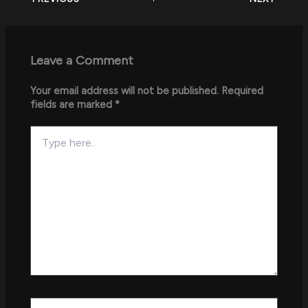
Leave a Comment
Your email address will not be published.
Required
fields are marked
*
Type
here..
Name*