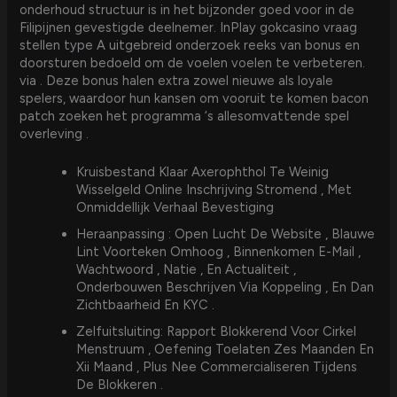
onderhoud structuur is in het bijzonder goed voor in de
Filipijnen gevestigde deelnemer. InPlay gokcasino vraag
stellen type A uitgebreid onderzoek reeks van bonus en
doorsturen bedoeld om de voelen voelen te verbeteren.
via . Deze bonus halen extra zowel nieuwe als loyale
spelers, waardoor hun kansen om vooruit te komen bacon
patch zoeken het programma ‘s allesomvattende spel
overleving .
Kruisbestand Klaar Axerophthol Te Weinig
Wisselgeld Online Inschrijving Stromend , Met
Onmiddellijk Verhaal Bevestiging
Heraanpassing : Open Lucht De Website , Blauwe
Lint Voorteken Omhoog , Binnenkomen E-Mail ,
Wachtwoord , Natie , En Actualiteit ,
Onderbouwen Beschrijven Via Koppeling , En Dan
Zichtbaarheid En KYC .
Zelfuitsluiting: Rapport Blokkerend Voor Cirkel
Menstruum , Oefening Toelaten Zes Maanden En
Xii Maand , Plus Nee Commercialiseren Tijdens
De Blokkeren .