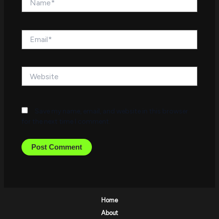
Email*
Website
Save my name, email, and website in this browser
for the next time I comment.
Home
About