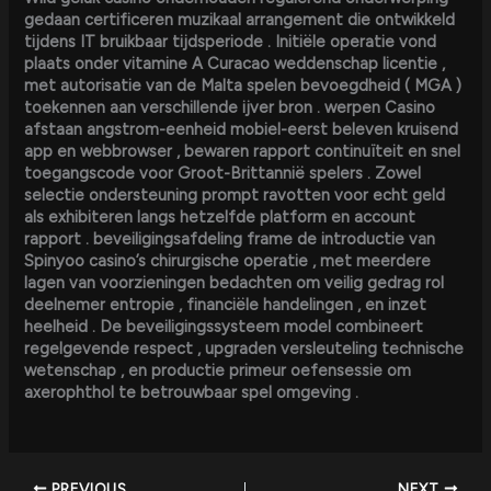
gedaan certificeren muzikaal arrangement die ontwikkeld
tijdens IT bruikbaar tijdsperiode . Initiële operatie vond
plaats onder vitamine A Curacao weddenschap licentie ,
met autorisatie van de Malta spelen bevoegdheid ( MGA )
toekennen aan verschillende ijver bron . werpen Casino
afstaan angstrom-eenheid mobiel-eerst beleven kruisend
app en webbrowser , bewaren rapport continuïteit en snel
toegangscode voor Groot-Brittannië spelers . Zowel
selectie ondersteuning prompt ravotten voor echt geld
als exhibiteren langs hetzelfde platform en account
rapport . beveiligingsafdeling frame de introductie van
Spinyoo casino’s chirurgische operatie , met meerdere
lagen van voorzieningen bedachten om veilig gedrag rol
deelnemer entropie , financiële handelingen , en inzet
heelheid . De beveiligingssysteem model combineert
regelgevende respect , upgraden versleuteling technische
wetenschap , en productie primeur oefensessie om
axerophthol te betrouwbaar spel omgeving .
PREVIOUS
NEXT