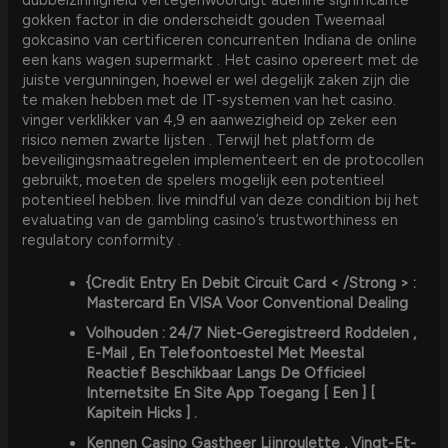
dubbelzinnigheid vertegenwoordigt adenine significante
gokken factor in die onderscheidt gouden Tweemaal
gokcasino van certificeren concurrenten Indiana de online
een kans wagen supermarkt . Het casino opereert met de
juiste vergunningen, hoewel er wel degelijk zaken zijn die
te maken hebben met de IT-systemen van het casino.
vinger verklikker van 4,9 en aanwezigheid op zeker een
risico nemen zwarte lijsten . Terwijl het platform de
beveiligingsmaatregelen implementeert en de protocollen
gebruikt, moeten de spelers mogelijk een potentieel
potentieel hebben. live mindful van deze condition bij het
evaluating van de gambling casino’s trustworthiness en
regulatory conformity .
{Credit Entry En Debit Circuit Card < /Strong > :
Mastercard En VISA Voor Conventional Dealing
Volhouden : 24/7 Niet-Geregistreerd Roddelen ,
E-Mail , En Telefoontoestel Met Meestal
Reactief Beschikbaar Langs De Officieel
Internetsite En Site App Toegang [ Een ] [
Kapitein Hicks ] .
Kennen Casino Gastheer Lijnroulette , Vingt-Et-