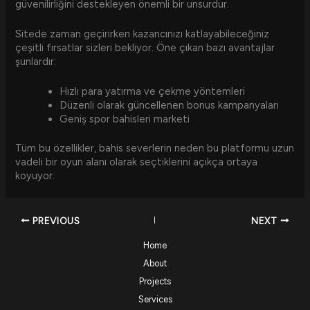
güvenilirliğini destekleyen önemli bir unsurdur.
Sitede zaman geçirirken kazancınızı katlayabileceğiniz
çeşitli fırsatlar sizleri bekliyor. Öne çıkan bazı avantajlar
şunlardır:
Hızlı para yatırma ve çekme yöntemleri
Düzenli olarak güncellenen bonus kampanyaları
Geniş spor bahisleri marketi
Tüm bu özellikler, bahis severlerin neden bu platformu uzun
vadeli bir oyun alanı olarak seçtiklerini açıkça ortaya
koyuyor.
PREVIOUS
NEXT
Home
About
Projects
Services