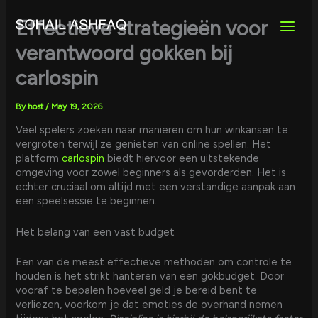
Skip
to
Effectieve strategieën voor
content
verantwoord gokken bij
carlospin
By
host
/
May 19, 2026
Veel spelers zoeken naar manieren om hun winkansen te
vergroten terwijl ze genieten van online spellen. Het
platform
carlospin
biedt hiervoor een uitstekende
omgeving voor zowel beginners als gevorderden. Het is
echter cruciaal om altijd met een verstandige aanpak aan
een speelsessie te beginnen.
Het belang van een vast budget
Een van de meest effectieve methoden om controle te
houden is het strikt hanteren van een gokbudget. Door
vooraf te bepalen hoeveel geld je bereid bent te
verliezen, voorkom je dat emoties de overhand nemen