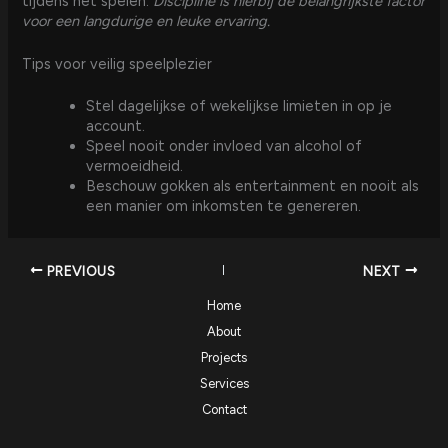
tijdens het spelen.
Discipline is hierbij de belangrijkste factor
voor een langdurige en leuke ervaring.
Tips voor veilig speelplezier
Stel dagelijkse of wekelijkse limieten in op je
account.
Speel nooit onder invloed van alcohol of
vermoeidheid.
Beschouw gokken als entertainment en nooit als
een manier om inkomsten te genereren.
PREVIOUS
NEXT
Home
About
Projects
Services
Contact