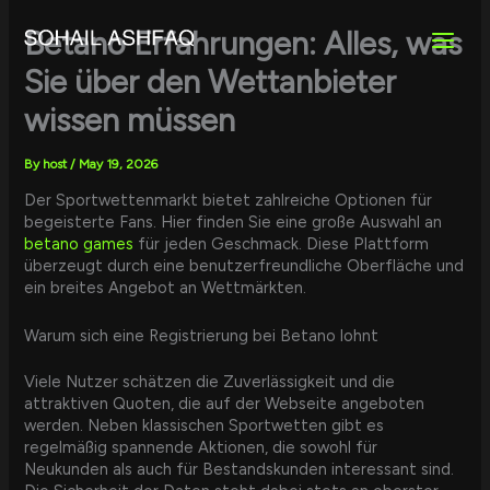
Skip
to
Betano Erfahrungen: Alles, was
content
Sie über den Wettanbieter
wissen müssen
By
host
/
May 19, 2026
Der Sportwettenmarkt bietet zahlreiche Optionen für
begeisterte Fans. Hier finden Sie eine große Auswahl an
betano games
für jeden Geschmack. Diese Plattform
überzeugt durch eine benutzerfreundliche Oberfläche und
ein breites Angebot an Wettmärkten.
Warum sich eine Registrierung bei Betano lohnt
Viele Nutzer schätzen die Zuverlässigkeit und die
attraktiven Quoten, die auf der Webseite angeboten
werden. Neben klassischen Sportwetten gibt es
regelmäßig spannende Aktionen, die sowohl für
Neukunden als auch für Bestandskunden interessant sind.