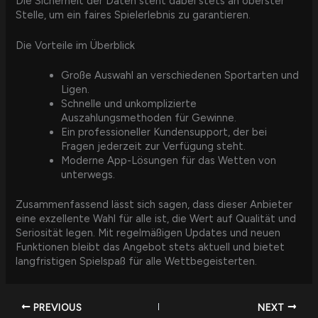
Die Sicherheit der Daten steht dabei stets an oberster
Stelle, um ein faires Spielerlebnis zu garantieren.
Die Vorteile im Überblick
Große Auswahl an verschiedenen Sportarten und
Ligen.
Schnelle und unkomplizierte
Auszahlungsmethoden für Gewinne.
Ein professioneller Kundensupport, der bei
Fragen jederzeit zur Verfügung steht.
Moderne App-Lösungen für das Wetten von
unterwegs.
Zusammenfassend lässt sich sagen, dass dieser Anbieter
eine exzellente Wahl für alle ist, die Wert auf Qualität und
Seriosität legen. Mit regelmäßigen Updates und neuen
Funktionen bleibt das Angebot stets aktuell und bietet
langfristigen Spielspaß für alle Wettbegeisterten.
PREVIOUS
NEXT