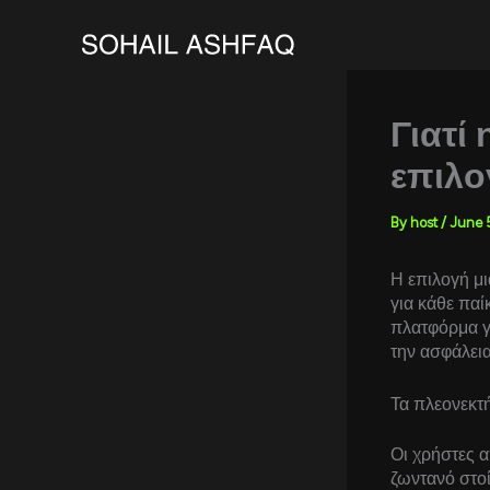
Skip
to
content
Γιατί
επιλο
By
host
/
June 
Η επιλογή μι
για κάθε παί
πλατφόρμα γι
την ασφάλει
Τα πλεονεκτή
Οι χρήστες α
ζωντανό στο