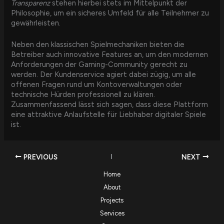
Transparenz
stehen hierbei stets im Mittelpunkt der
Philosophie, um ein sicheres Umfeld für alle Teilnehmer zu
gewährleisten.
Neben den klassischen Spielmechaniken bieten die
Betreiber auch innovative Features an, um den modernen
Anforderungen der Gaming-Community gerecht zu
werden. Der Kundenservice agiert dabei zügig, um alle
offenen Fragen rund um Kontoverwaltungen oder
technische Hürden professionell zu klären.
Zusammenfassend lässt sich sagen, dass diese Plattform
eine attraktive Anlaufstelle für Liebhaber digitaler Spiele
ist.
PREVIOUS
NEXT
Home
About
Projects
Services