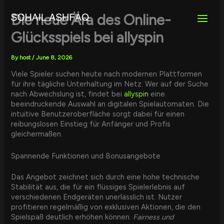
Skip
to
Die neue Ära des Online-
content
Glücksspiels bei allyspin
By
host
/
June 8, 2026
Viele Spieler suchen heute nach modernen Plattformen
für ihre tägliche Unterhaltung im Netz. Wer auf der Suche
nach Abwechslung ist, findet bei
allyspin
eine
beeindruckende Auswahl an digitalen Spielautomaten. Die
intuitive Benutzeroberfläche sorgt dabei für einen
reibungslosen Einstieg für Anfänger und Profis
gleichermaßen.
Spannende Funktionen und Bonusangebote
Das Angebot zeichnet sich durch eine hohe technische
Stabilität aus, die für ein flüssiges Spielerlebnis auf
verschiedenen Endgeräten unerlässlich ist. Nutzer
profitieren regelmäßig von exklusiven Aktionen, die den
Spielspaß deutlich erhöhen können.
Fairness und