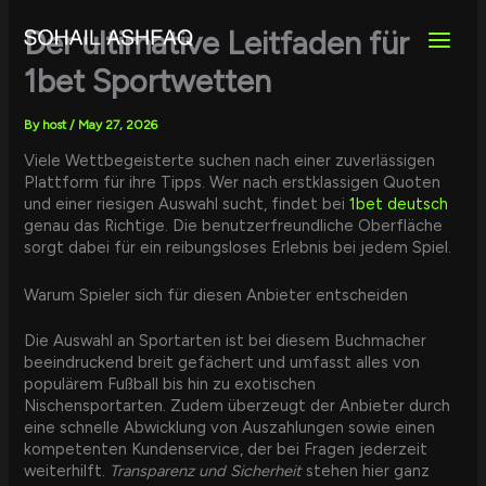
Skip
to
Der ultimative Leitfaden für
content
1bet Sportwetten
By
host
/
May 27, 2026
Viele Wettbegeisterte suchen nach einer zuverlässigen
Plattform für ihre Tipps. Wer nach erstklassigen Quoten
und einer riesigen Auswahl sucht, findet bei
1bet deutsch
genau das Richtige. Die benutzerfreundliche Oberfläche
sorgt dabei für ein reibungsloses Erlebnis bei jedem Spiel.
Warum Spieler sich für diesen Anbieter entscheiden
Die Auswahl an Sportarten ist bei diesem Buchmacher
beeindruckend breit gefächert und umfasst alles von
populärem Fußball bis hin zu exotischen
Nischensportarten. Zudem überzeugt der Anbieter durch
eine schnelle Abwicklung von Auszahlungen sowie einen
kompetenten Kundenservice, der bei Fragen jederzeit
weiterhilft.
Transparenz und Sicherheit
stehen hier ganz